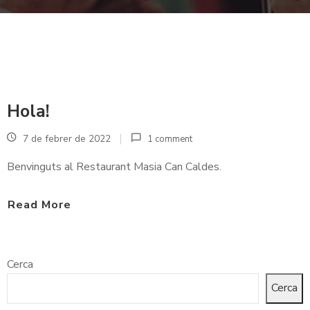
G
E
S
G
A
Hola!
L
L
7 de febrer de 2022
1 comment
E
Benvinguts al Restaurant Masia Can Caldes.
R
Y
Read More
B
L
Cerca
O
Cerca
G