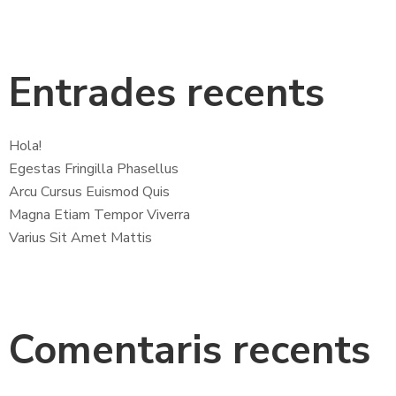
C
O
Entrades recents
N
T
A
Hola!
C
Egestas Fringilla Phasellus
T
Arcu Cursus Euismod Quis
Magna Etiam Tempor Viverra
Varius Sit Amet Mattis
Comentaris recents