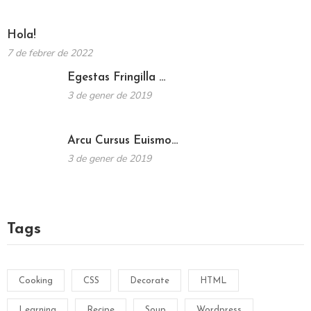
Hola!
7 de febrer de 2022
Egestas Fringilla …
3 de gener de 2019
Arcu Cursus Euismo…
3 de gener de 2019
Tags
Cooking
CSS
Decorate
HTML
Learning
Recipe
Soup
Wordpress