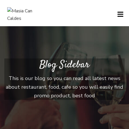
H
O
M
E
Blog Sidebar
M
This is our blog so you can read all latest news
E
about restaurant, food, cafe so you will easily find
N
promo product, best food
U
P
A