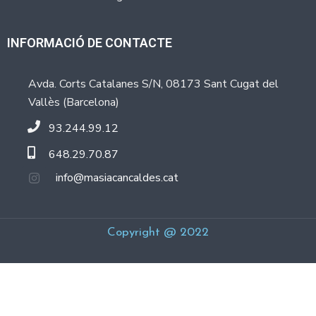
G
E
S
INFORMACIÓ DE CONTACTE
Avda. Corts Catalanes S/N, 08173 Sant Cugat del
G
Vallès (Barcelona)
A
L
93.244.99.12
L
648.29.70.87
E
R
info@masiacancaldes.cat
Y
Copyright @ 2022
B
L
O
G