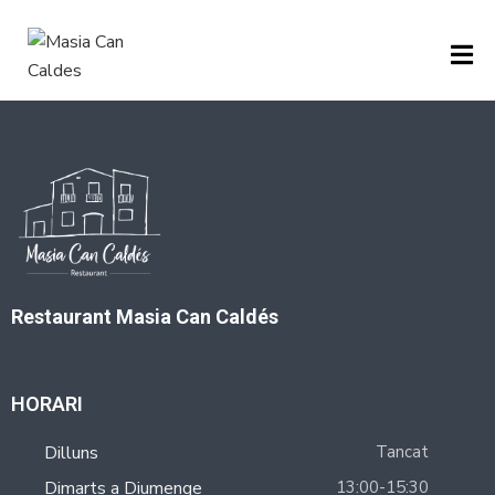
H
O
M
E
M
E
Restaurant Masia Can Caldés
N
U
HORARI
P
Dilluns
Tancat
A
Dimarts a Diumenge
13:00-15:30